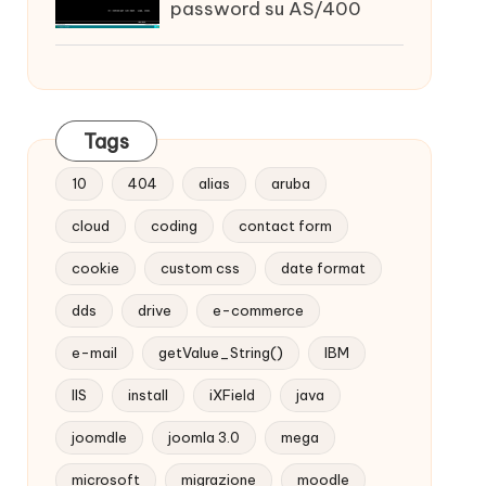
password su AS/400
Tags
10
404
alias
aruba
cloud
coding
contact form
cookie
custom css
date format
dds
drive
e-commerce
e-mail
getValue_String()
IBM
IIS
install
iXField
java
joomdle
joomla 3.0
mega
microsoft
migrazione
moodle