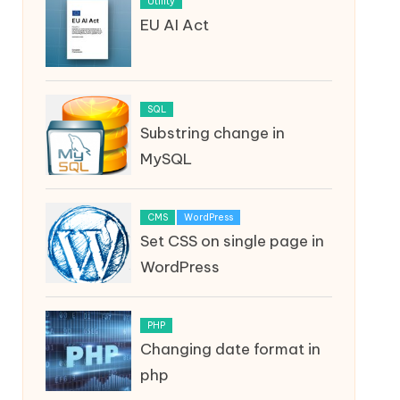
Utility
EU AI Act
SQL
Substring change in
MySQL
CMS
WordPress
Set CSS on single page in
WordPress
PHP
Changing date format in
php