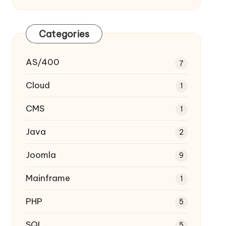
Categories
AS/400
7
Cloud
1
CMS
1
Java
2
Joomla
9
Mainframe
1
PHP
5
SQL
5