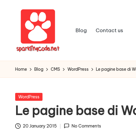
Skip
to
Blog
Contact us
content
S
Digital
Intelligent
p
Home
Blog
CMS
WordPress
Le pagine base di
Software
a
r
Posted
WordPress
in
Le pagine base di 
k
li
20 January 2015
No Comments