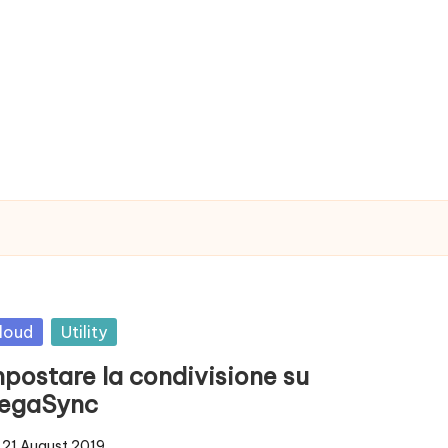
sted
loud
Utility
mpostare la condivisione su
egaSync
21 August 2019