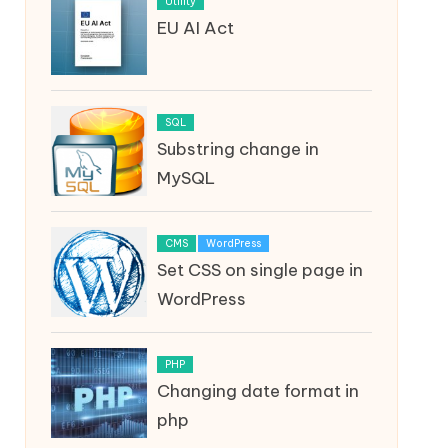
Utility
EU AI Act
SQL
Substring change in
MySQL
CMS
WordPress
Set CSS on single page in
WordPress
PHP
Changing date format in
php