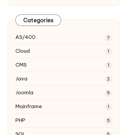
Categories
AS/400
7
Cloud
1
CMS
1
Java
2
Joomla
9
Mainframe
1
PHP
5
SQL
5