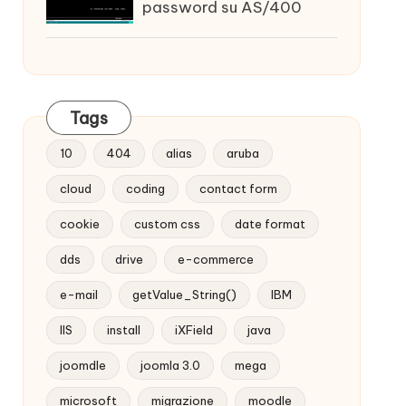
password su AS/400
Tags
10
404
alias
aruba
cloud
coding
contact form
cookie
custom css
date format
dds
drive
e-commerce
e-mail
getValue_String()
IBM
IIS
install
iXField
java
joomdle
joomla 3.0
mega
microsoft
migrazione
moodle