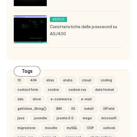
AS/400
Caratteristiche delle password su
AS/400
Tags
10
404
alias
aruba
cloud
coding
contact form
cookie
custom css
date format
dds
drive
e-commerce
e-mail
getValue_String()
IBM
IIS
install
iXField
java
joomdle
joomla 3.0
mega
microsoft
migrazione
moodle
mySQL
OOP
outlook