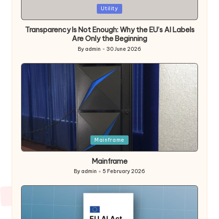
Posted
Utility
in
Transparency Is Not Enough: Why the EU’s AI Labels
Are Only the Beginning
By
admin
30 June 2026
Posted
by
Posted
Mainframe
in
Mainframe
By
admin
5 February 2026
Posted
by