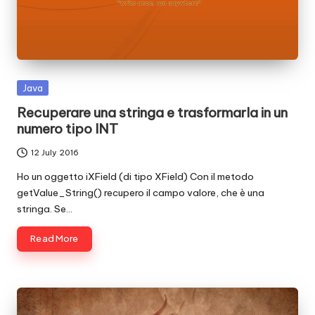
c
o
d
e
Posted
Java
in
.
Recuperare una stringa e trasformarla in un
numero tipo INT
n
12 July 2016
e
Ho un oggetto iXField (di tipo XField) Con il metodo
t
getValue_String() recupero il campo valore, che è una
stringa. Se…
Read More