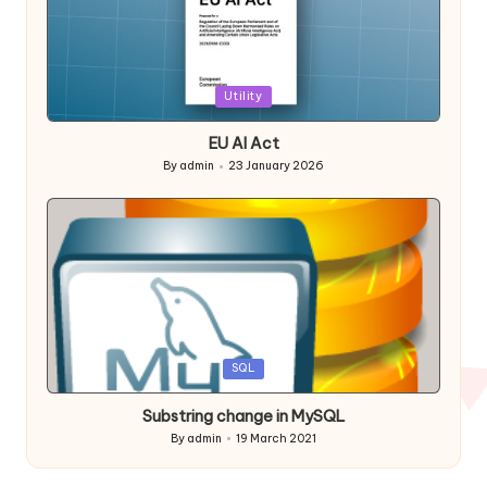
Posted
Utility
in
EU AI Act
By
admin
23 January 2026
Posted
by
Posted
SQL
in
Substring change in MySQL
By
admin
19 March 2021
Posted
by