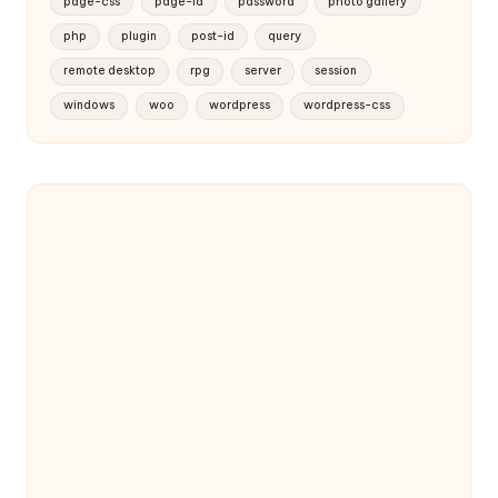
page-css
page-id
password
photo gallery
php
plugin
post-id
query
remote desktop
rpg
server
session
windows
woo
wordpress
wordpress-css