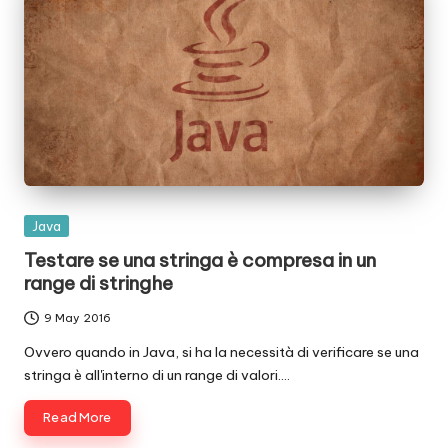
Posted
Java
in
Testare se una stringa è compresa in un
range di stringhe
9 May 2016
Ovvero quando in Java, si ha la necessità di verificare se una
stringa è all'interno di un range di valori.…
Read More