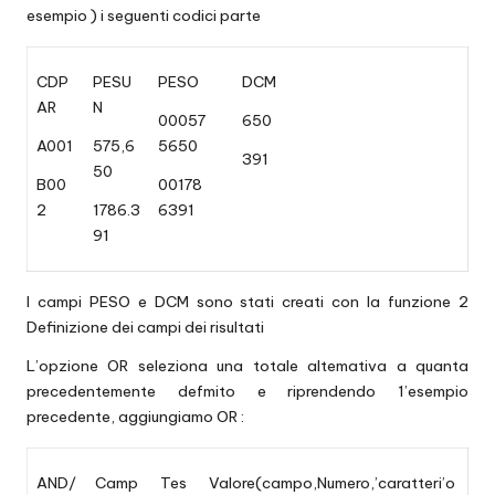
esempio ) i seguenti codici parte
CDP
PESU
PESO
DCM
AR
N
00057
650
A001
575,6
5650
391
50
B00
00178
2
1786.3
6391
91
I campi PESO e DCM sono stati creati con la funzione 2
Definizione dei campi dei risultati
L’opzione OR seleziona una totale altemativa a quanta
precedentemente defmito e riprendendo 1’esempio
precedente, aggiungiamo OR :
AND/
Camp
Tes
Valore(campo,Numero,’caratteri’o