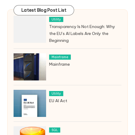
Latest Blog Post List
Utility
Transparency Is Not Enough: Why
the EU’s AI Labels Are Only the
Beginning
Mainframe
Mainframe
Utility
EU AI Act
SQL