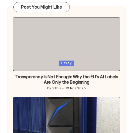
Post You Might Like
Posted
Utility
in
Transparency Is Not Enough: Why the EU’s AI Labels
Are Only the Beginning
By
admin
30 June 2026
Posted
by