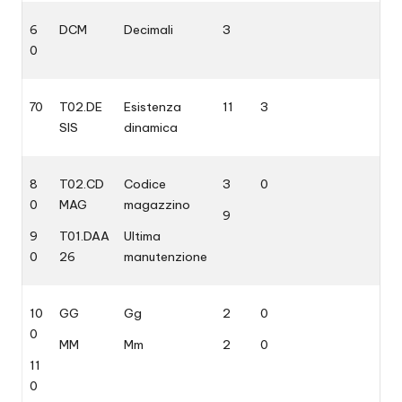
6
DCM
Decimali
3
0
70
T02.DE
Esistenza
11
3
SIS
dinamica
8
T02.CD
Codice
3
0
0
MAG
magazzino
9
9
T01.DAA
Ultima
0
26
manutenzione
10
GG
Gg
2
0
0
MM
Mm
2
0
11
0