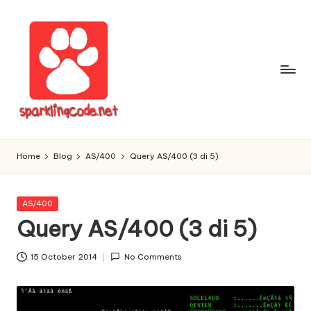
Skip
to
content
S
Digital
Intelligent
p
Home
Blog
AS/400
Query AS/400 (3 di 5)
Software
a
r
Posted
AS/400
in
Query AS/400 (3 di 5)
k
li
15 October 2014
No Comments
n
g