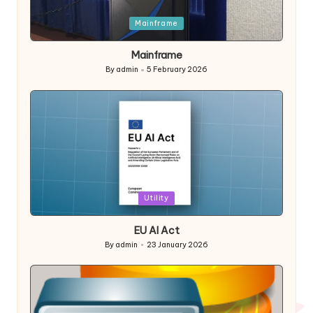
Posted
Mainframe
in
Mainframe
By
admin
5 February 2026
Posted
by
Posted
Utility
in
EU AI Act
By
admin
23 January 2026
Posted
by