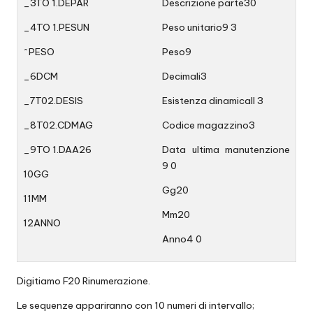
_3TO 1.DEPAR
Descrizione parte30
_4TO 1.PESUN
Peso unitario9 3
^PESO
Peso9
_6DCM
Decimali3
_7T02.DESIS
Esistenza dinamicaII 3
_8T02.CDMAG
Codice magazzino3
_9TO 1.DAA26
Data ultima manutenzione
9 0
10GG
Gg20
11MM
Mm20
12ANNO
Anno4 0
Digitiamo F20 Rinumerazione.
Le sequenze appariranno con 10 numeri di intervallo;