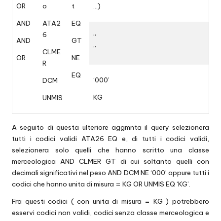
OR
o
t
…)
AND
ATA2
EQ
6
”
AND
GT
”
CLME
OR
NE
R
EQ
‘000’
DCM
KG
UNMIS
A seguito di questa ulteriore aggmnta il query selezionera
tutti i codici validi ATA26 EQ e, di tutti i codici validi,
selezionera solo quelli che hanno scritto una classe
merceologica AND CLMER GT di cui soltanto quelli con
decimali significativi nel peso AND DCM NE ‘000’ oppure tutti i
codici che hanno unita di misura = KG OR UNMIS EQ ‘KG’.
Fra questi codici ( con unita di misura = KG ) potrebbero
esservi codici non validi, codici senza classe merceologica e