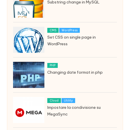
Substring change in MySQL
CMS
WordPress
Set CSS on single page in
WordPress
PHP
Changing date format in php
Cloud
Utility
Impostare la condivisione su
MegaSync