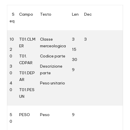
S
Campo
Testo
Len
Dec
eq
10
T01.CLM
Classe
3
3
ER
merceologica
2
15
0
T01.
Codice parte
30
CDPAR
3
Descrizione
9
0
T01.DEP
parte
AR
4
Peso unitario
0
T01.PES
UN
5
PESO
Peso
9
0