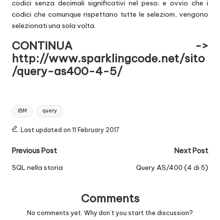
codici senza decimali significativi nel peso; e ovvio che i
codici che comunque rispettano tutte Ie seleziom, vengono
selezionati una sola volta.
CONTINUA ->
http://www.sparklingcode.net/sito
/query-as400-4-5/
Tags:
IBM
query
Last updated on 11 February 2017
Post
Previous Post
Next Post
navigation
SQL nella storia
Query AS/400 (4 di 5)
Comments
No comments yet. Why don’t you start the discussion?