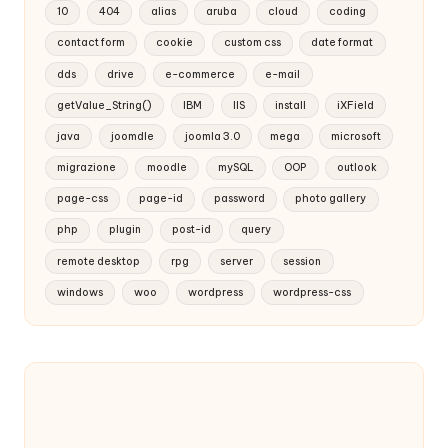
10
404
alias
aruba
cloud
coding
contact form
cookie
custom css
date format
dds
drive
e-commerce
e-mail
getValue_String()
IBM
IIS
install
iXField
java
joomdle
joomla 3.0
mega
microsoft
migrazione
moodle
mySQL
OOP
outlook
page-css
page-id
password
photo gallery
php
plugin
post-id
query
remote desktop
rpg
server
session
windows
woo
wordpress
wordpress-css