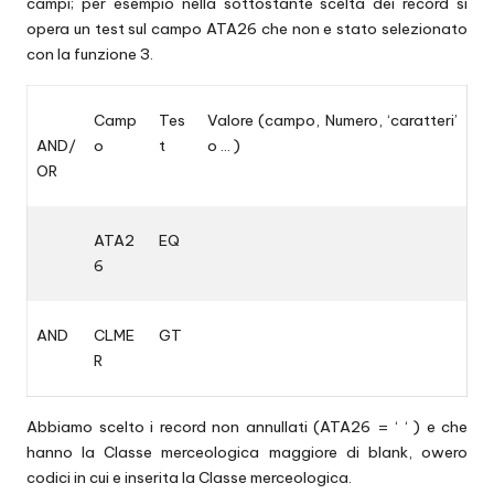
campi; per esempio nella sottostante scelta dei record si
opera un test sul campo ATA26 che non e stato selezionato
con la funzione 3.
Camp
Tes
Valore (campo, Numero, ‘caratteri’
AND/
o
t
o … )
OR
ATA2
EQ
6
AND
CLME
GT
R
Abbiamo scelto i record non annullati (ATA26 = ‘ ‘ ) e che
hanno la Classe merceologica maggiore di blank, owero
codici in cui e inserita la Classe merceologica.