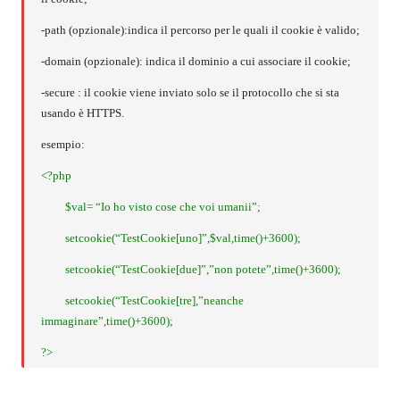
-path (opzionale):indica il percorso per le quali il cookie è valido;
-domain (opzionale): indica il dominio a cui associare il cookie;
-secure : il cookie viene inviato solo se il protocollo che si sta
usando è HTTPS.
esempio:
<?php
$val= “Io ho visto cose che voi umanii”;
setcookie(“TestCookie[uno]”,$val,time()+3600);
setcookie(“TestCookie[due]”,”non potete”,time()+3600);
setcookie(“TestCookie[tre],”neanche
immaginare”,time()+3600);
?>