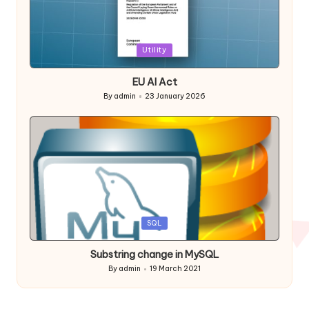
Posted
Utility
in
EU AI Act
By
admin
23 January 2026
Posted
by
Posted
SQL
in
Substring change in MySQL
By
admin
19 March 2021
Posted
by