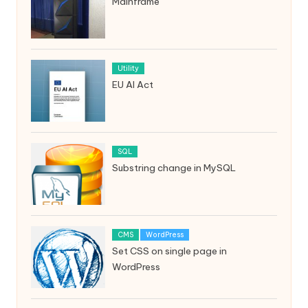
Mainframe
Utility
EU AI Act
SQL
Substring change in MySQL
CMS
WordPress
Set CSS on single page in
WordPress