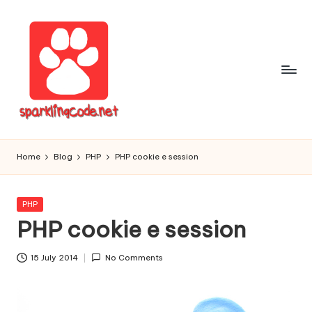
Skip
to
content
S
Digital
Intelligent
p
Home
Blog
PHP
PHP cookie e session
Software
a
r
Posted
PHP
in
PHP cookie e session
k
li
15 July 2014
No Comments
n
g