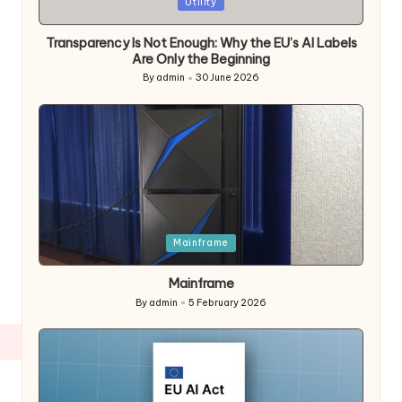
Posted
Utility
in
Transparency Is Not Enough: Why the EU’s AI Labels
Are Only the Beginning
By
admin
30 June 2026
Posted
by
Posted
Mainframe
in
Mainframe
By
admin
5 February 2026
Posted
by